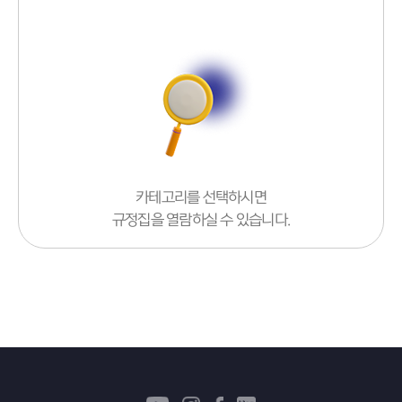
교원인사위원회규정
(2)
정년보장교원심사위원회규정
(2)
교수업적평가규정
(2)
교무위원회규정
(2)
윤리규정
(2)
교원인사관리규정
(2)
성희롱·성폭력예방및처리에관한규정
(2)
카테고리를 선택하시면
수업운영규정
(2)
규정집을 열람하실 수 있습니다.
성적운영규정
(2)
졸업규정
(2)
장학금지급규정
(2)
장애학생차별금지규정
(2)
인권센터운영규정
(2)
계절학기운영규정
(2)