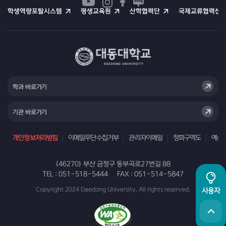
교원양성과정운영규정
(2)
학생역량포탈시스템
평생교육원
산학협력단
국제교류협력센
동아리운영규정
(2)
학생증발급규정
(2)
학생행사안전사고예방에관한규정
(2)
국외협약대학학점인정규정
(2)
제증명서발급규정
(2)
학과 바로가기
연구윤리규정
(2)
기관 바로가기
연구윤리위원회규정
(2)
개인정보처리방침
이메일무단수집거부
관리자이메일
정화구역도
예산
(46270) 부산 금정구 동부곡로27번길 88
TEL :
051-518-5444
FAX :
051-514-5847
Copyright 2024 Daedong University. All rights reserved.
사용자