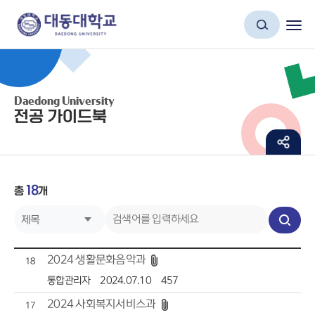
Daedong University
전공 가이드북
18
총
제목
개
번호
검
작성자
색
2024 생활문화음악과
18
작성일자
통합관리자
2024.07.10
457
2024 사회복지서비스과
조회
17